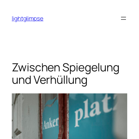
Zum
Inhalt
lightglimpse
springen
Zwischen Spiegelung
und Verhüllung