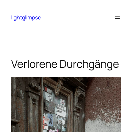
Zum
Inhalt
lightglimpse
springen
Verlorene Durchgänge