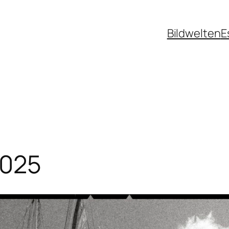
Bildwelten
E
2025