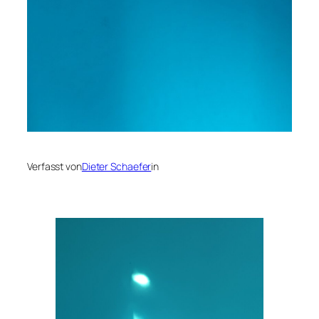
Verfasst von
Dieter Schaefer
in