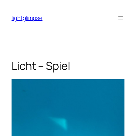
Zum
Inhalt
lightglimpse
springen
Licht – Spiel