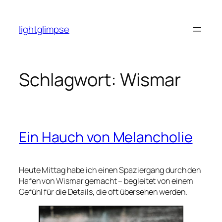
Zum
Inhalt
lightglimpse
springen
Schlagwort:
Wismar
Ein Hauch von Melancholie
Heute Mittag habe ich einen Spaziergang durch den
Hafen von Wismar gemacht – begleitet von einem
Gefühl für die Details, die oft übersehen werden.